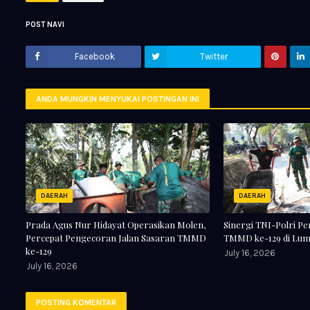
POST NAVI
Facebook
Twitter
ANDA MUNGKIN MENYUKAI POSTINGAN INI
DAERAH
DAERAH
Prada Agus Nur Hidayat Operasikan Molen,
Sinergi TNI-Polri 
Percepat Pengecoran Jalan Sasaran TMMD
TMMD ke-129 di Lum
ke-129
July 16, 2026
July 16, 2026
POSTING KOMENTAR