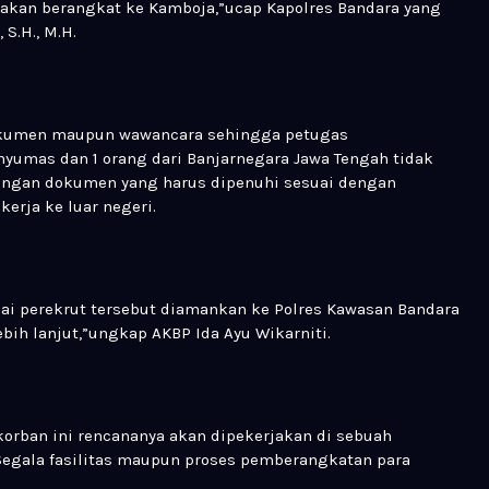
akan berangkat ke Kamboja,”ucap Kapolres Bandara yang
 S.H., M.H.
 dokumen maupun wawancara sehingga petugas
umas dan 1 orang dari Banjarnegara Jawa Tengah tidak
 dengan dokumen yang harus dipenuhi sesuai dengan
kerja ke luar negeri.
ai perekrut tersebut diamankan ke Polres Kawasan Bandara
bih lanjut,”ungkap AKBP Ida Ayu Wikarniti.
korban ini rencananya akan dipekerjakan di sebuah
 Segala fasilitas maupun proses pemberangkatan para