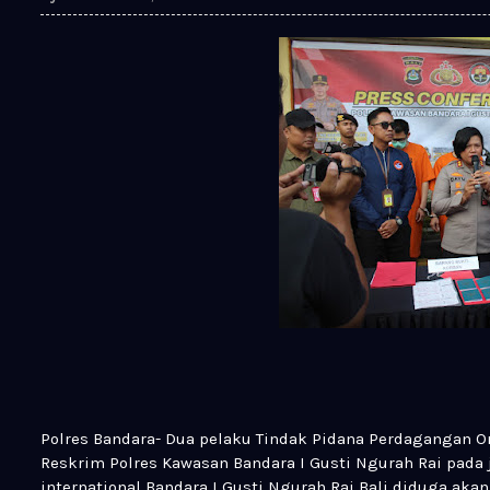
Polres Bandara- Dua pelaku Tindak Pidana Perdagangan Or
Reskrim Polres Kawasan Bandara I Gusti Ngurah Rai pada 
international Bandara I Gusti Ngurah Rai Bali diduga a