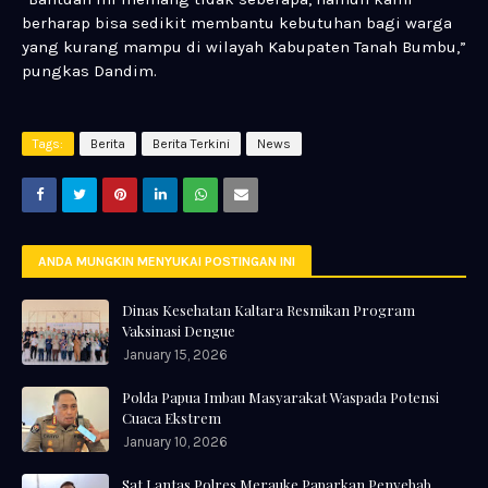
berharap bisa sedikit membantu kebutuhan bagi warga
yang kurang mampu di wilayah Kabupaten Tanah Bumbu,”
pungkas Dandim.
Tags:
Berita
Berita Terkini
News
ANDA MUNGKIN MENYUKAI POSTINGAN INI
Dinas Kesehatan Kaltara Resmikan Program
Vaksinasi Dengue
January 15, 2026
Polda Papua Imbau Masyarakat Waspada Potensi
Cuaca Ekstrem
January 10, 2026
Sat Lantas Polres Merauke Paparkan Penyebab