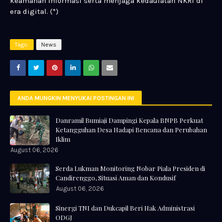
keamanan informasi serta menjaga kedaulatan NKRI di
era digital. (*)
Tags:
News
ANDA MUNGKIN MENYUKAI POSTINGAN INI
Danramil Bumiaji Dampingi Kepala BNPB Perkuat
Ketangguhan Desa Hadapi Bencana dan Perubahan
Iklim
August 06, 2026
Serda Lukman Monitoring Nobar Piala Presiden di
Candirenggo, Situasi Aman dan Kondusif
August 06, 2026
Sinergi TNI dan Dukcapil Beri Hak Administrasi
ODGJ