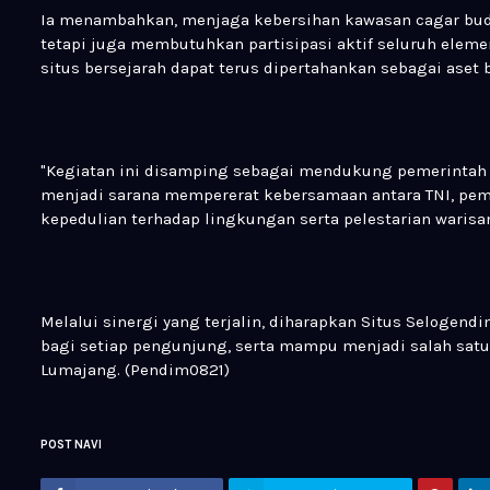
Ia menambahkan, menjaga kebersihan kawasan cagar bud
tetapi juga membutuhkan partisipasi aktif seluruh elem
situs bersejarah dapat terus dipertahankan sebagai aset
"Kegiatan ini disamping sebagai mendukung pemerintah
menjadi sarana mempererat kebersamaan antara TNI, pe
kepedulian terhadap lingkungan serta pelestarian warisa
Melalui sinergi yang terjalin, diharapkan Situs Selogen
bagi setiap pengunjung, serta mampu menjadi salah sat
Lumajang. (Pendim0821)
POST NAVI