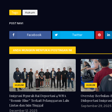
Tags:
Hukum
POST NAVI
Facebook
Twitter
ANDA MUNGKIN MENYUKAI POSTINGAN INI
HUKUM
HUKUM
Imigrasi Ngurah Rai Deportasi 4 WNA
Overstay Berbulan-Bu
“Bonnie Blue” Terkait Pelanggaran Lalu
Dideportasi Imigrasi
Lintas dan Izin Tinggal
September 29, 2025
December 12, 2025