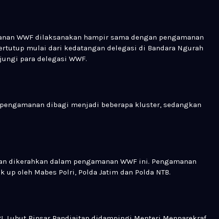
amanan WWF dilaksanakan hampir sama dengan pengamanan
rtutup mulai dari kedatangan delegasi di Bandara Ngurah
njungi para delegasi WWF.
pengamanan dibagi menjadi beberapa kluster, sedangkan
 akan dikerahkan dalam pengamanan WWF ini. Pengamanan
ck up oleh Mabes Polri, Polda Jatim dan Polda NTB.
I, Luhut Binsar Pandjaitan didampingi Menteri Menparekraf