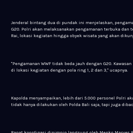
Jenderal bintang dua di pundak ini menjelaskan, peng
G20. Polri akan melaksanakan pengamanan terbuka dan te
Rai, lokasi kegiatan hingga obyek wisata yang akan diku
"Pengamanan WWF tidak beda jauh dengan G20. Kawasan 
di lokasi kegiatan dengan pola ring 1, 2 dan 3," ucapnya.
Kapolda menyampaikan, lebih dari 5.000 personel Polri
tidak hanya dilakukan oleh Polda Bali saja, tapi juga diba
Rapat koordinasi dipimpin langsung oleh Menko Marves R